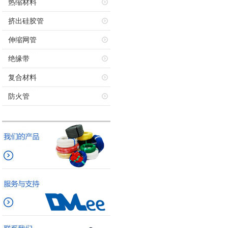
热缩材料
挤出硅胶管
伸缩网管
绝缘带
复合材料
防火管