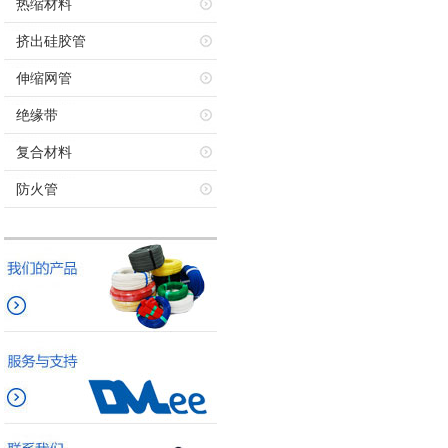
热缩材料
挤出硅胶管
伸缩网管
绝缘带
复合材料
防火管